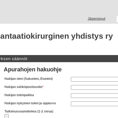
Jäsensivut
ntaatiokirurginen yhdistys ry
yksen säännöt
Apurahojen hakuohje
Hakijan nimi (Sukunimi, Etunimi)
Hakijan sähköpostiosoite
*
Hakijan toimipaikka
Hakijan nykyinen toimi ja oppiarvo
Tutkimussuunnitelma (1-2 sivua)