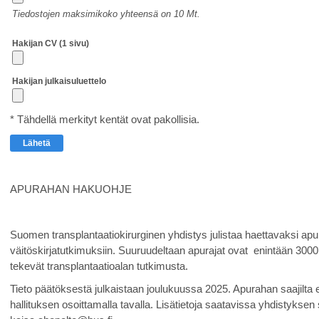
Tiedostojen maksimikoko yhteensä on 10 Mt.
Hakijan CV (1 sivu)
Hakijan julkaisuluettelo
* Tähdellä merkityt kentät ovat pakollisia.
APURAHAN HAKUOHJE
Suomen transplantaatiokirurginen yhdistys julistaa haettavaksi apur
väitöskirjatutkimuksiin. Suuruudeltaan apurajat ovat enintään 3000 e 
tekevät transplantaatioalan tutkimusta.
Tieto päätöksestä julkaistaan joulukuussa 2025. Apurahan saajilta e
hallituksen osoittamalla tavalla. Lisätietoja saatavissa yhdistyksen 